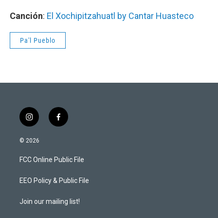
Canción
:
El Xochipitzahuatl by Cantar Huasteco
Pa'l Pueblo
i
f
n
a
s
c
© 2026
t
e
a
b
FCC Online Public File
g
o
r
o
a
k
EEO Policy & Public File
m
Join our mailing list!