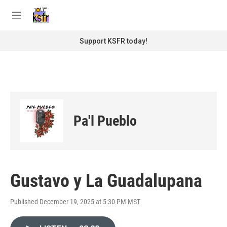
Skip to main content
S
e
M
a
e
r
n
Support KSFR today!
c
u
h
u
e
r
y
Pa'l Pueblo
Gustavo y La Guadalupana
Published December 19, 2025 at 5:30 PM MST